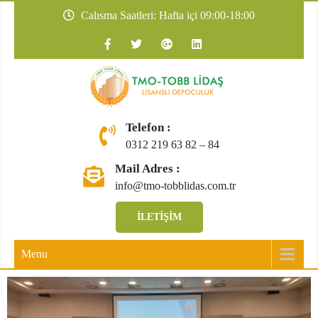
Calısma Saatleri: Hafta içi 09:00-18:00
TMO-TOBB
Telefon :
0312 219 63 82 – 84
Mail Adres :
info@tmo-tobblidas.com.tr
İLETIŞIM
Menu