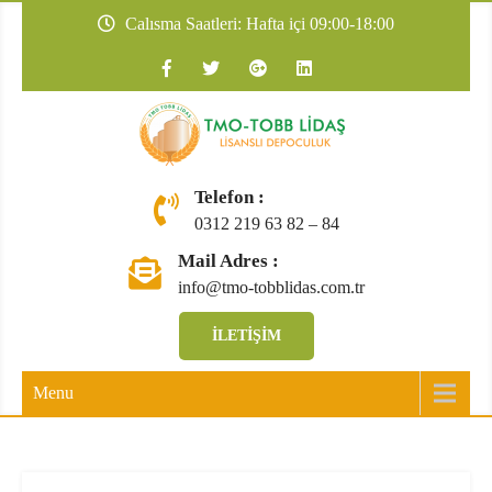
Skip
Calısma Saatleri: Hafta içi 09:00-18:00
to
content
TMO-TOBB
Telefon :
0312 219 63 82 – 84
Mail Adres :
info@tmo-tobblidas.com.tr
İLETIŞIM
Menu