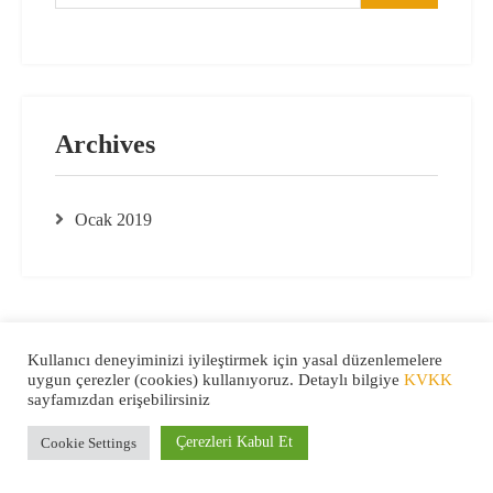
Archives
Ocak 2019
Kullanıcı deneyiminizi iyileştirmek için yasal düzenlemelere
uygun çerezler (cookies) kullanıyoruz. Detaylı bilgiye
KVKK
sayfamızdan erişebilirsiniz
TMO-TOBB - 2022
İletişim
Çerezleri Kabul Et
Cookie Settings