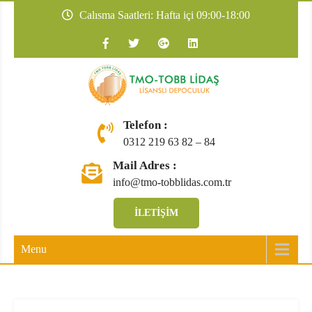
Skip
Calısma Saatleri: Hafta içi 09:00-18:00
to
content
TMO-TOBB
Telefon :
0312 219 63 82 – 84
Mail Adres :
info@tmo-tobblidas.com.tr
İLETIŞIM
Menu